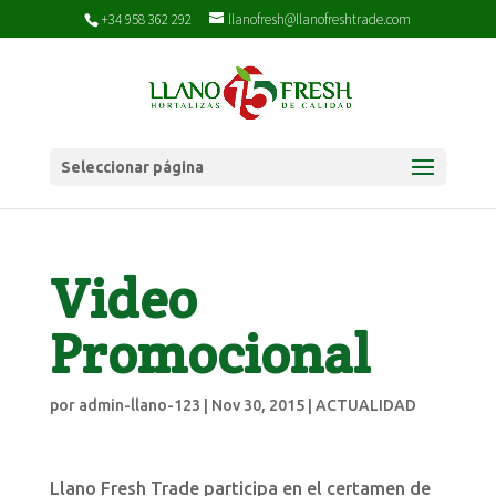
+34 958 362 292
llanofresh@llanofreshtrade.com
Seleccionar página
Video
Promocional
por
admin-llano-123
|
Nov 30, 2015
|
ACTUALIDAD
Llano Fresh Trade participa en el certamen de