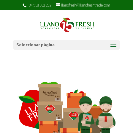
+34 958 362 292
llanofresh@llanofreshtrade.com
Seleccionar página