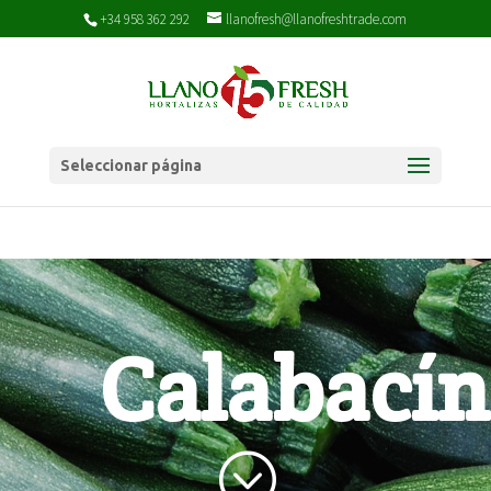
+34 958 362 292
llanofresh@llanofreshtrade.com
Seleccionar página
Calabacín
;