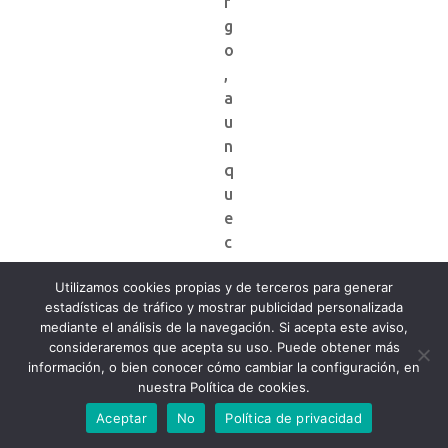
r
g
o
,
a
u
n
q
u
e
c
o
Utilizamos cookies propias y de terceros para generar
n
estadísticas de tráfico y mostrar publicidad personalizada
u
mediante el análisis de la navegación. Si acepta este aviso,
n
consideraremos que acepta su uso. Puede obtener más
l
información, o bien conocer cómo cambiar la configuración, en
i
nuestra Política de cookies.
g
Aceptar
No
Política de privacidad
e