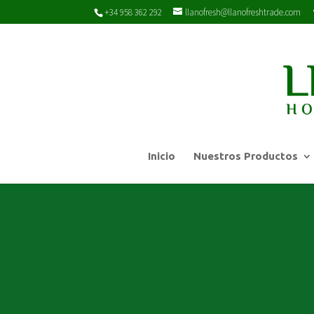
+34 958 362 292
llanofresh@llanofreshtrade.com
Inicio
Nuestros Productos