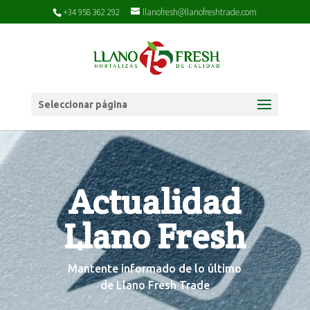
+34 958 362 292
llanofresh@llanofreshtrade.com
Seleccionar página
Actualidad
Llano Fresh
Mantente informado de lo último
de Llano Fresh Trade