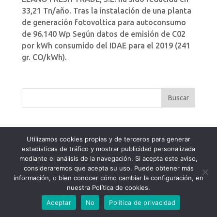
33,21 Tn/año. Tras la instalación de una planta
de generación fotovoltica para autoconsumo
de 96.140 Wp Según datos de emisión de C02
por kWh consumido del IDAE para el 2019 (241
gr. CO/kWh).
Utilizamos cookies propias y de terceros para generar
estadísticas de tráfico y mostrar publicidad personalizada
Aviso Legal
Política de Privacidad
mediante el análisis de la navegación. Si acepta este aviso,
Política de Cookies
consideraremos que acepta su uso. Puede obtener más
información, o bien conocer cómo cambiar la configuración, en
nuestra Política de cookies.
Aceptar
No
Política de privacidad
LLANO FRESH TRADE