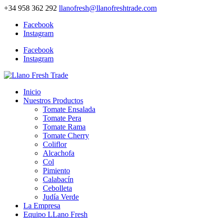
+34 958 362 292
llanofresh@llanofreshtrade.com
Facebook
Instagram
Facebook
Instagram
Inicio
Nuestros Productos
Tomate Ensalada
Tomate Pera
Tomate Rama
Tomate Cherry
Coliflor
Alcachofa
Col
Pimiento
Calabacín
Cebolleta
Judía Verde
La Empresa
Equipo LLano Fresh