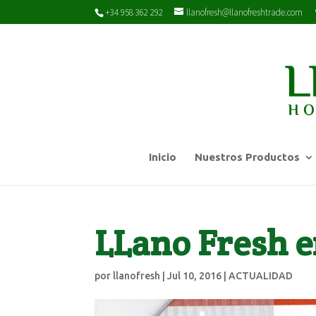
+34 958 362 292
llanofresh@llanofreshtrade.com
Inicio
Nuestros Productos
LLano Fresh e
por
llanofresh
|
Jul 10, 2016
|
ACTUALIDAD